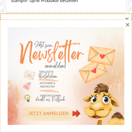
Stampin' Up!® Produkte bestellen
×
×
Eine Bitte
Gerne darfst du meine Werke nachbasteln. Die Ideen
stammen - soweit nicht anders angegeben - von mir.
Wenn du meine Ideen auf deinem eigenen Blog
veröffentlichst solltest du fairerweise auf mich und
meinen Blog verweisen. Eine kommerzielle Nutzung ist
untersagt. Dankeschön!