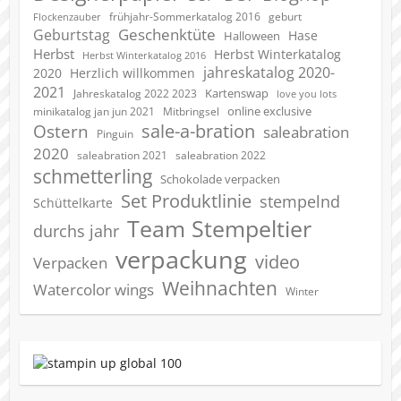
geburt
frühjahr-Sommerkatalog 2016
Flockenzauber
Geschenktüte
Geburtstag
Hase
Halloween
Herbst
Herbst Winterkatalog
Herbst Winterkatalog 2016
jahreskatalog 2020-
2020
Herzlich willkommen
2021
Kartenswap
Jahreskatalog 2022 2023
love you lots
online exclusive
minikatalog jan jun 2021
Mitbringsel
sale-a-bration
Ostern
saleabration
Pinguin
2020
saleabration 2022
saleabration 2021
schmetterling
Schokolade verpacken
Set Produktlinie
stempelnd
Schüttelkarte
Team Stempeltier
durchs jahr
verpackung
video
Verpacken
Weihnachten
Watercolor wings
Winter