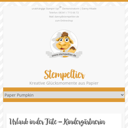
®
unabhängige Stampin‘ Up!
Demonstratorin | Danny Hikade
Telefon: 08341 / 715 66 72
Mail:
danny@stempeltier.de
zum
Onlineshop
Stempeltier
Kreative Glücksmomente aus Papier
Urlaub in der Tüte – Kindergärtnerin