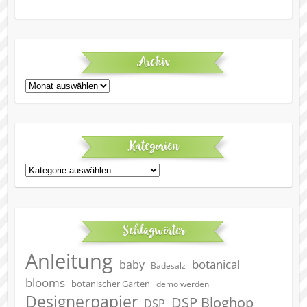
Archiv
Archiv
Kategorien
Kategorien
Schlagwörter
Anleitung
botanical
baby
Badesalz
blooms
botanischer Garten
demo werden
Designerpapier
DSP Bloghop
DSP