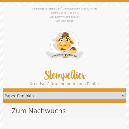
®
unabhängige Stampin‘ Up!
Demonstratorin | Danny Hikade
Telefon: 08341 / 715 66 72
Mail:
danny@stempeltier.de
zum
Onlineshop
Stempeltier
Kreative Glücksmomente aus Papier
Zum Nachwuchs