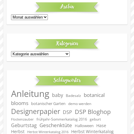
Archiv
Archiv
Kategorien
Kategorien
Schlagwörter
Anleitung
botanical
baby
Badesalz
blooms
botanischer Garten
demo werden
Designerpapier
DSP Bloghop
DSP
geburt
frühjahr-Sommerkatalog 2016
Flockenzauber
Geschenktüte
Geburtstag
Hase
Halloween
Herbst
Herbst Winterkatalog
Herbst Winterkatalog 2016