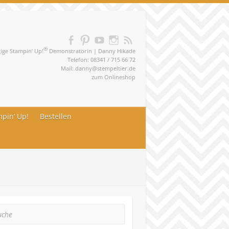
®
ge Stampin‘ Up!
Demonstratorin | Danny Hikade
Telefon: 08341 / 715 66 72
Mail:
danny@stempeltier.de
zum
Onlineshop
pin‘ Up!
Bestellen
he