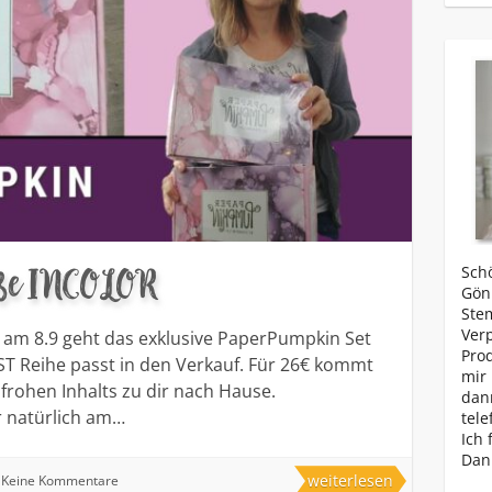
ße INCOLOR
Schö
Gönn
Ste
Ver
, am 8.9 geht das exklusive PaperPumpkin Set
Prod
T Reihe passt in den Verkauf. Für 26€ kommt
mir 
frohen Inhalts zu dir nach Hause.
dan
r natürlich am…
tele
Ich 
Dan
weiterlesen
Keine Kommentare