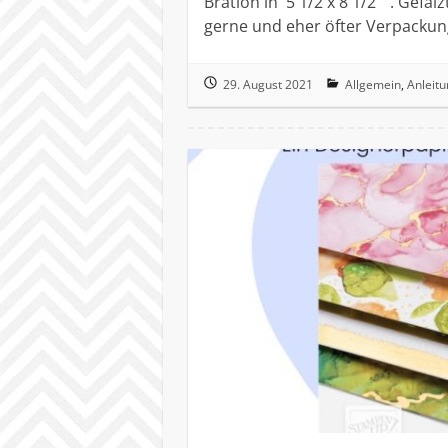
Bration in 5 1/2 x 8 1/2 “ . Gefa
gerne und eher öfter Verpacku
29. August 2021
Allgemein
,
Anleitu