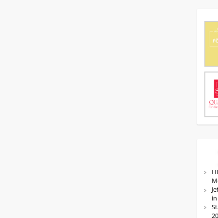
HE
M
Je
in
St
20