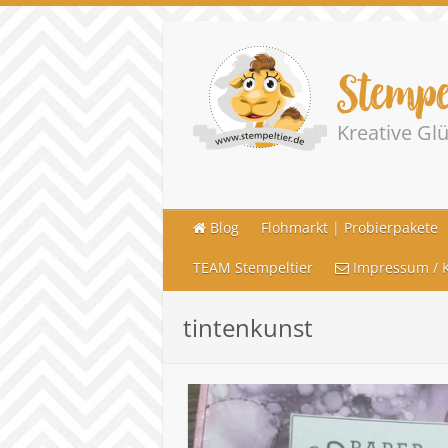
Stempe
Kreative G
Blog
Flohmarkt | Probierpakete
TEAM Stempeltier
Impressum / K
tintenkunst