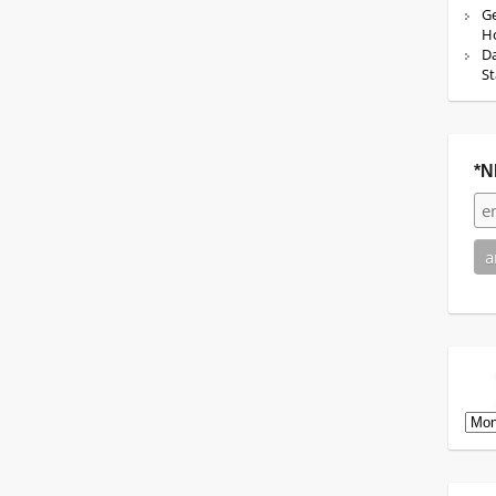
Ge
Ho
Da
St
*N
Arch