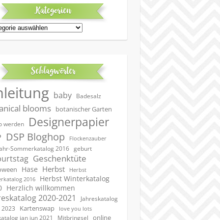
Kategorien
egorien
Schlagwörter
nleitung
baby
Badesalz
anical blooms
botanischer Garten
Designerpapier
 werden
DSP Bloghop
P
Flockenzauber
geburt
jahr-Sommerkatalog 2016
Geschenktüte
urtstag
Herbst
Hase
oween
Herbst
Herbst Winterkatalog
rkatalog 2016
0
Herzlich willkommen
reskatalog 2020-2021
Jahreskatalog
Kartenswap
 2023
love you lots
online
katalog jan jun 2021
Mitbringsel