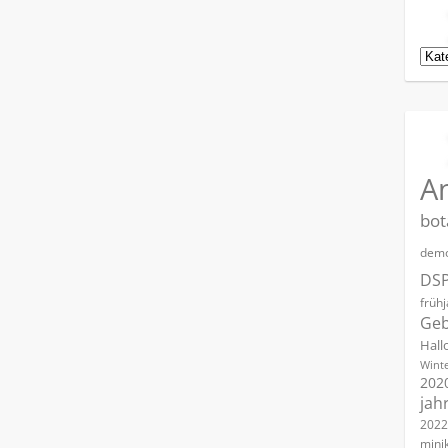
Kat
A
bot
demo
DS
früh
Geb
Hall
Winte
202
jah
2022
mini