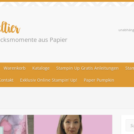
ltier
unabhängi
lücksmomente aus Papier
Warenkorb
Kataloge
Stampin Up Gratis Anleitungen
Stam
ontakt
Exklusiv Online Stampin‘ Up!
Paper Pumpkin
Suc