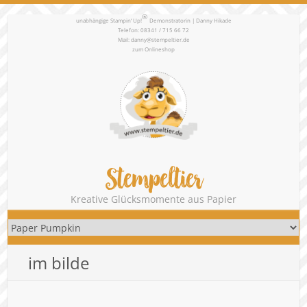
®
unabhängige Stampin‘ Up!
Demonstratorin | Danny Hikade
Telefon: 08341 / 715 66 72
Mail:
danny@stempeltier.de
zum
Onlineshop
Stempeltier
Kreative Glücksmomente aus Papier
im bilde