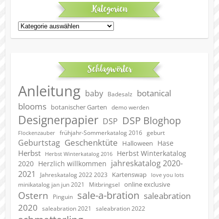
Kategorien
Kategorien
Schlagwörter
Anleitung
botanical
baby
Badesalz
blooms
botanischer Garten
demo werden
Designerpapier
DSP Bloghop
DSP
geburt
frühjahr-Sommerkatalog 2016
Flockenzauber
Geschenktüte
Geburtstag
Hase
Halloween
Herbst
Herbst Winterkatalog
Herbst Winterkatalog 2016
jahreskatalog 2020-
2020
Herzlich willkommen
2021
Kartenswap
Jahreskatalog 2022 2023
love you lots
online exclusive
minikatalog jan jun 2021
Mitbringsel
sale-a-bration
Ostern
saleabration
Pinguin
2020
saleabration 2022
saleabration 2021