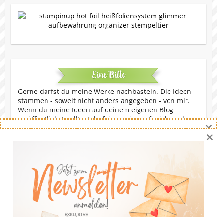
Eine Bitte
Gerne darfst du meine Werke nachbasteln. Die Ideen
stammen - soweit nicht anders angegeben - von mir.
Wenn du meine Ideen auf deinem eigenen Blog
veröffentlichst solltest du fairerweise auf mich und
×
meinen Blog verweisen. Eine kommerzielle Nutzung ist
×
untersagt. Dankeschön!
Copyright © 2026
Stempeltier
. Theme by
Colorlib
Powered by
WordPress
Danny Hikade | unabhängige Stampin' Up!® Demonstratorin