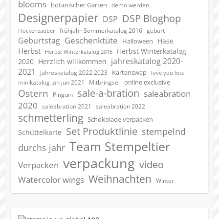
blooms
botanischer Garten
demo werden
Designerpapier
DSP Bloghop
DSP
geburt
frühjahr-Sommerkatalog 2016
Flockenzauber
Geschenktüte
Geburtstag
Hase
Halloween
Herbst
Herbst Winterkatalog
Herbst Winterkatalog 2016
jahreskatalog 2020-
2020
Herzlich willkommen
2021
Kartenswap
Jahreskatalog 2022 2023
love you lots
online exclusive
minikatalog jan jun 2021
Mitbringsel
sale-a-bration
Ostern
saleabration
Pinguin
2020
saleabration 2022
saleabration 2021
schmetterling
Schokolade verpacken
Set Produktlinie
stempelnd
Schüttelkarte
Team Stempeltier
durchs jahr
verpackung
video
Verpacken
Weihnachten
Watercolor wings
Winter