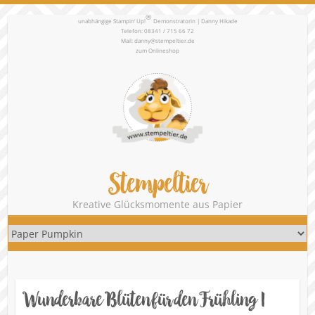
®
unabhängige Stampin‘ Up!
Demonstratorin | Danny Hikade
Telefon: 08341 / 715 66 72
Mail:
danny@stempeltier.de
zum
Onlineshop
Stempeltier
Kreative Glücksmomente aus Papier
Wunderbare Blüten für den Frühling |