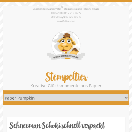
®
unabhängige Stampin‘ Up!
Demonstratorin | Danny Hikade
Telefon: 08341 / 715 66 72
Mail:
danny@stempeltier.de
zum
Onlineshop
Stempeltier
Kreative Glücksmomente aus Papier
Schneeman Schoki schnell verpackt