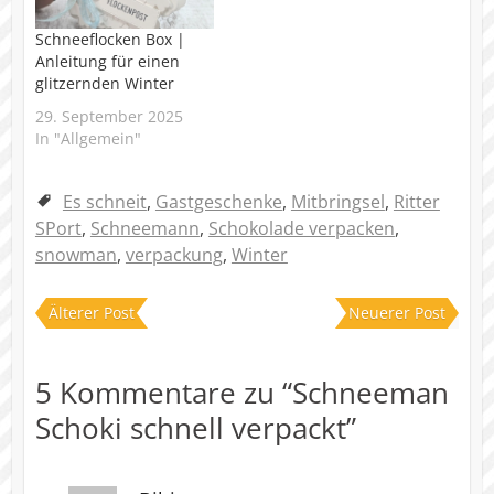
Schneeflocken Box |
Anleitung für einen
glitzernden Winter
29. September 2025
In "Allgemein"
Es schneit
,
Gastgeschenke
,
Mitbringsel
,
Ritter
SPort
,
Schneemann
,
Schokolade verpacken
,
snowman
,
verpackung
,
Winter
Älterer Post
Neuerer Post
5 Kommentare zu “
Schneeman
Schoki schnell verpackt
”