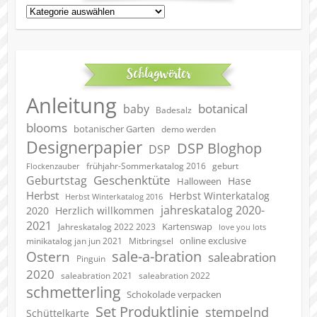
Kategorien
Schlagwörter
Anleitung
botanical
baby
Badesalz
blooms
botanischer Garten
demo werden
Designerpapier
DSP Bloghop
DSP
geburt
frühjahr-Sommerkatalog 2016
Flockenzauber
Geschenktüte
Geburtstag
Hase
Halloween
Herbst
Herbst Winterkatalog
Herbst Winterkatalog 2016
jahreskatalog 2020-
2020
Herzlich willkommen
2021
Kartenswap
Jahreskatalog 2022 2023
love you lots
online exclusive
minikatalog jan jun 2021
Mitbringsel
sale-a-bration
Ostern
saleabration
Pinguin
2020
saleabration 2022
saleabration 2021
schmetterling
Schokolade verpacken
Set Produktlinie
stempelnd
Schüttelkarte