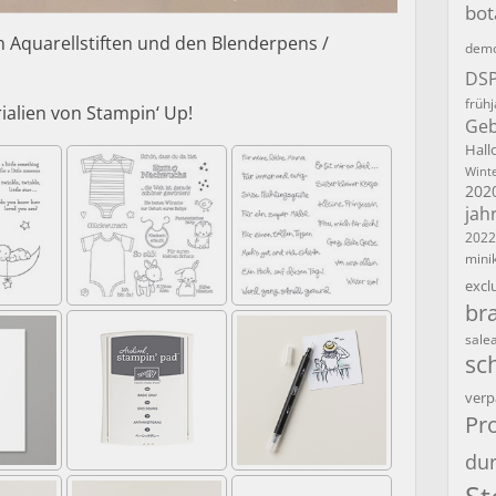
bot
n Aquarellstiften und den Blenderpens /
demo
DS
früh
ialien von Stampin‘ Up!
Geb
Hall
Winte
202
jah
2022
mini
excl
br
sale
sc
verp
Pro
dur