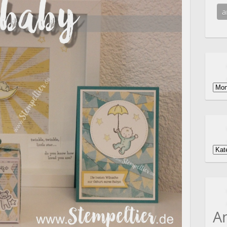
Arch
Kat
A