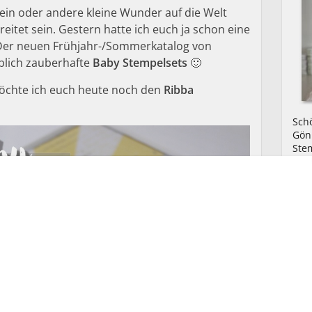
ein oder andere kleine Wunder auf die Welt
tet sein. Gestern hatte ich euch ja schon eine
 Der neuen Frühjahr-/Sommerkatalog von
ublich zauberhafte
Baby Stempelsets
🙂
chte ich euch heute noch den
Ribba
Schö
Gönn
Ste
Ver
Prod
mir 
dan
tele
Ich 
Dan