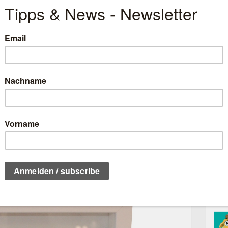
enk zur Geburt habe ich das neue
es und Karrussels
verwendet. Es ist ganz genau
 es beim Katalogdurchblättern entdeckt habe,
.