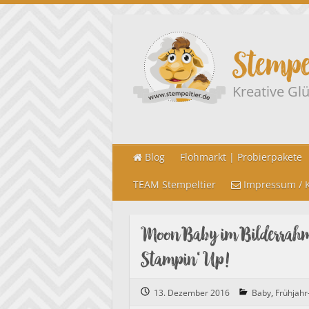
Stempe
Kreative G
Blog
Flohmarkt | Probierpakete
TEAM Stempeltier
Impressum / K
Moon Baby im Bilderrahm
Stampin‘ Up!
13. Dezember 2016
Baby
,
Frühjah