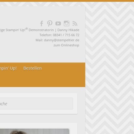
®
ge Stampin‘ Up!
Demonstratorin | Danny Hikade
Telefon: 08341 / 715 66 72
Mail:
danny@stempeltier.de
zum
Onlineshop
pin‘ Up!
Bestellen
he