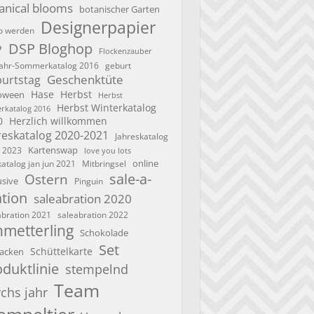
anical blooms
botanischer Garten
Designerpapier
 werden
DSP Bloghop
P
Flockenzauber
geburt
jahr-Sommerkatalog 2016
Geschenktüte
urtstag
Hase
Herbst
oween
Herbst
Herbst Winterkatalog
rkatalog 2016
0
Herzlich willkommen
reskatalog 2020-2021
Jahreskatalog
Kartenswap
 2023
love you lots
online
katalog jan jun 2021
Mitbringsel
sale-a-
Ostern
usive
Pinguin
ation
saleabration 2020
saleabration 2022
abration 2021
hmetterling
Schokolade
Set
Schüttelkarte
acken
duktlinie
stempelnd
Team
chs jahr