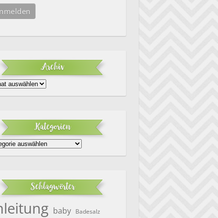
Archiv
iv
Kategorien
egorien
Schlagwörter
nleitung
baby
Badesalz