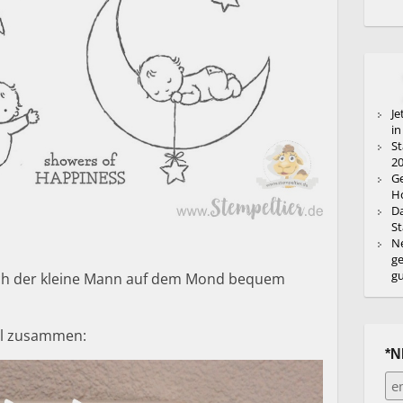
Je
in
St
20
Ge
Ho
Da
St
Ne
ge
g
ich der kleine Mann auf dem Mond bequem
al zusammen:
*N