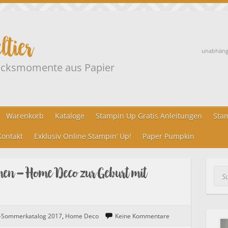
ltier
unabhängi
lücksmomente aus Papier
Warenkorb
Kataloge
Stampin Up Gratis Anleitungen
Stam
ontakt
Exklusiv Online Stampin‘ Up!
Paper Pumpkin
en – Home Deco zur Geburt mit
Suc
r-Sommerkatalog 2017
,
Home Deco
Keine Kommentare