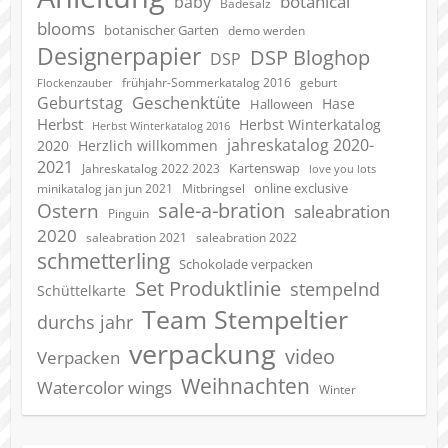
botanical
baby
Badesalz
blooms
botanischer Garten
demo werden
Designerpapier
DSP Bloghop
DSP
geburt
frühjahr-Sommerkatalog 2016
Flockenzauber
Geschenktüte
Geburtstag
Hase
Halloween
Herbst
Herbst Winterkatalog
Herbst Winterkatalog 2016
jahreskatalog 2020-
2020
Herzlich willkommen
2021
Kartenswap
Jahreskatalog 2022 2023
love you lots
online exclusive
minikatalog jan jun 2021
Mitbringsel
sale-a-bration
Ostern
saleabration
Pinguin
2020
saleabration 2022
saleabration 2021
schmetterling
Schokolade verpacken
Set Produktlinie
stempelnd
Schüttelkarte
Team Stempeltier
durchs jahr
verpackung
video
Verpacken
Weihnachten
Watercolor wings
Winter