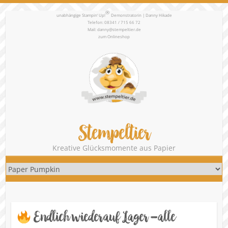
®
unabhängige Stampin‘ Up!
Demonstratorin | Danny Hikade
Telefon: 08341 / 715 66 72
Mail:
danny@stempeltier.de
zum
Onlineshop
Stempeltier
Kreative Glücksmomente aus Papier
Endlich wieder auf Lager – alle