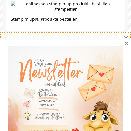
Stampin' Up!® Produkte bestellen
×
×
Eine Bitte
Gerne darfst du meine Werke nachbasteln. Die Ideen
stammen - soweit nicht anders angegeben - von mir.
Wenn du meine Ideen auf deinem eigenen Blog
veröffentlichst solltest du fairerweise auf mich und
meinen Blog verweisen. Eine kommerzielle Nutzung ist
untersagt. Dankeschön!