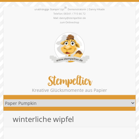
®
unabhängige Stampin‘ Up!
Demonstratorin | Danny Hikade
Telefon: 08341 / 715 66 72
Mail:
danny@stempeltier.de
zum
Onlineshop
Stempeltier
Kreative Glücksmomente aus Papier
winterliche wipfel