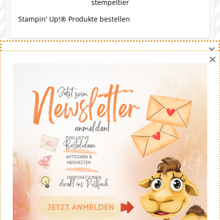
Stampin' Up!® Produkte bestellen
×
×
Eine Bitte
Gerne darfst du meine Werke nachbasteln. Die Ideen
stammen - soweit nicht anders angegeben - von mir.
Wenn du meine Ideen auf deinem eigenen Blog
veröffentlichst solltest du fairerweise auf mich und
meinen Blog verweisen. Eine kommerzielle Nutzung ist
untersagt. Dankeschön!