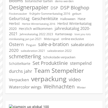
blooms
botanischer Garten
demo werden
Designerpapier
DSP Bloghop
DSP
geburt
frühjahr-Sommerkatalog 2016
Flockenzauber
Geschenktüte
Geburtstag
Hase
Halloween
Herbst
Herbst Winterkatalog
Herbst Winterkatalog 2016
jahreskatalog 2020-
2020
Herzlich willkommen
2021
Kartenswap
Jahreskatalog 2022 2023
love you lots
online exclusive
minikatalog jan jun 2021
Mitbringsel
sale-a-bration
Ostern
saleabration
Pinguin
2020
saleabration 2022
saleabration 2021
schmetterling
Schokolade verpacken
Set Produktlinie
stempelnd
Schüttelkarte
Team Stempeltier
durchs jahr
verpackung
video
Verpacken
Weihnachten
Watercolor wings
Winter