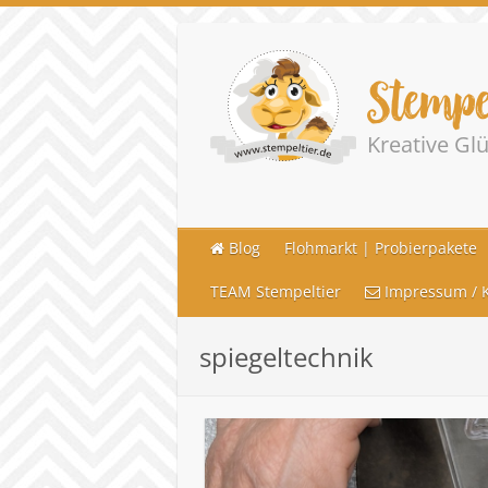
Stempe
Kreative G
Blog
Flohmarkt | Probierpakete
TEAM Stempeltier
Impressum / K
spiegeltechnik