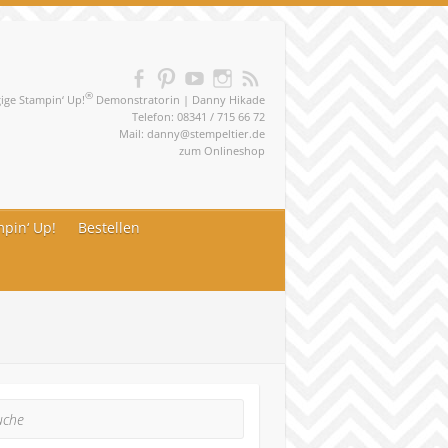
®
ge Stampin‘ Up!
Demonstratorin | Danny Hikade
Telefon: 08341 / 715 66 72
Mail:
danny@stempeltier.de
zum
Onlineshop
pin‘ Up!
Bestellen
he