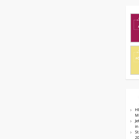
HE
M
Je
in
St
20