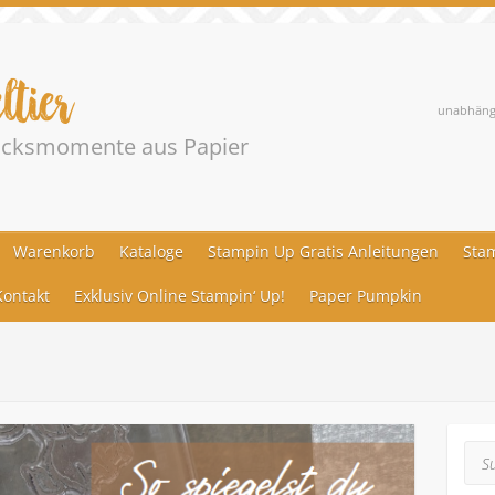
ltier
unabhängi
lücksmomente aus Papier
Warenkorb
Kataloge
Stampin Up Gratis Anleitungen
Stam
ontakt
Exklusiv Online Stampin‘ Up!
Paper Pumpkin
Suc