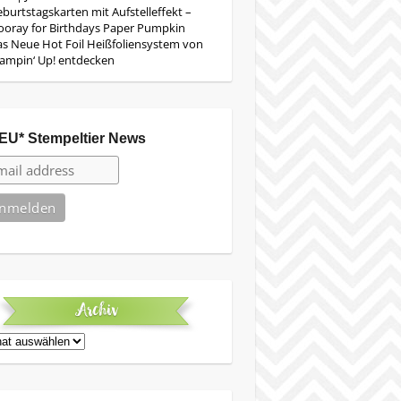
burtstagskarten mit Aufstelleffekt –
oray for Birthdays Paper Pumpkin
s Neue Hot Foil Heißfoliensystem von
ampin‘ Up! entdecken
EU* Stempeltier News
Archiv
iv