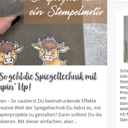
Schö
o geht die Spiegeltechnik mit
Gönn
Ste
ampin‘ Up!
Ver
Prod
mir 
ven – So zauberst Du beeindruckende Effekte
dan
eative Welt der Spiegeltechnik Du liebst es, mit
tele
pierprojekte zu gestalten? Dann solltest Du die
Ich 
Dan
bieren. Mit dieser einfachen, aber…