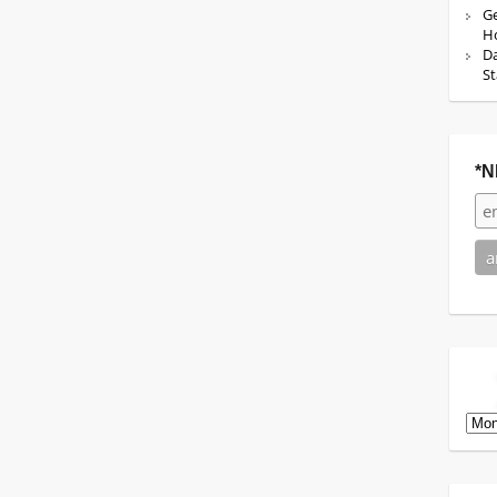
Ge
Ho
Da
St
*N
Arch