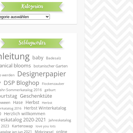
Kategorien
egorien
Schlagwörter
nleitung
baby
Badesalz
anical blooms
botanischer Garten
Designerpapier
 werden
DSP Bloghop
P
Flockenzauber
geburt
jahr-Sommerkatalog 2016
Geschenktüte
urtstag
Herbst
Hase
oween
Herbst
Herbst Winterkatalog
rkatalog 2016
0
Herzlich willkommen
reskatalog 2020-2021
Jahreskatalog
Kartenswap
 2023
love you lots
online
katalog jan jun 2021
Mitbringsel