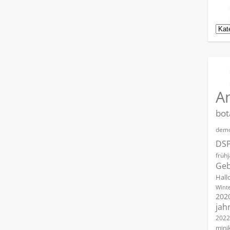
Kat
A
bot
demo
DS
früh
Geb
Hall
Winte
202
jah
2022
mini