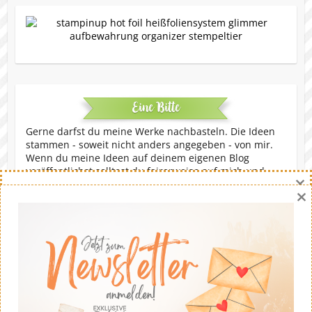
Eine Bitte
Gerne darfst du meine Werke nachbasteln. Die Ideen
stammen - soweit nicht anders angegeben - von mir.
Wenn du meine Ideen auf deinem eigenen Blog
veröffentlichst solltest du fairerweise auf mich und
×
meinen Blog verweisen. Eine kommerzielle Nutzung ist
×
untersagt. Dankeschön!
Copyright © 2026
Stempeltier
. Theme by
Colorlib
Powered by
WordPress
Danny Hikade | unabhängige Stampin' Up!® Demonstratorin