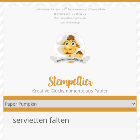
®
unabhängige Stampin‘ Up!
Demonstratorin | Danny Hikade
Telefon: 08341 / 715 66 72
Mail:
danny@stempeltier.de
zum
Onlineshop
Stempeltier
Kreative Glücksmomente aus Papier
servietten falten