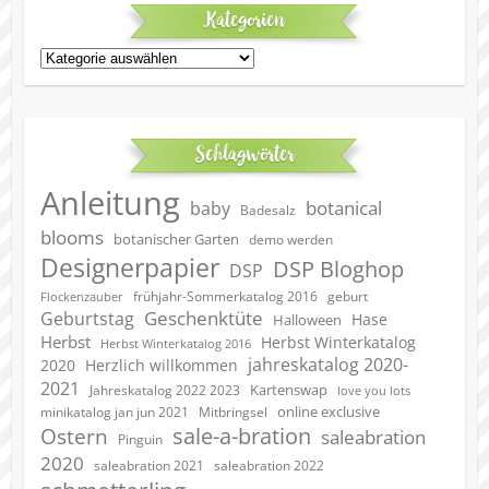
Kategorien
Kategorien
Schlagwörter
Anleitung
botanical
baby
Badesalz
blooms
botanischer Garten
demo werden
Designerpapier
DSP Bloghop
DSP
geburt
frühjahr-Sommerkatalog 2016
Flockenzauber
Geschenktüte
Geburtstag
Hase
Halloween
Herbst
Herbst Winterkatalog
Herbst Winterkatalog 2016
jahreskatalog 2020-
2020
Herzlich willkommen
2021
Kartenswap
Jahreskatalog 2022 2023
love you lots
online exclusive
minikatalog jan jun 2021
Mitbringsel
sale-a-bration
Ostern
saleabration
Pinguin
2020
saleabration 2022
saleabration 2021