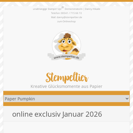
®
unabhängige Stampin‘ Up!
Demonstratorin | Danny Hikade
Telefon: 08341 / 715 66 72
Mail:
danny@stempeltier.de
zum
Onlineshop
Stempeltier
Kreative Glücksmomente aus Papier
online exclusiv Januar 2026