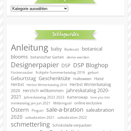
Kategorien
Schlagwörter
Anleitung
botanical
baby
Badesalz
blooms
botanischer Garten
demo werden
Designerpapier
DSP Bloghop
DSP
geburt
frühjahr-Sommerkatalog 2016
Flockenzauber
Geschenktüte
Geburtstag
Hase
Halloween
Herbst
Herbst Winterkatalog
Herbst Winterkatalog 2016
jahreskatalog 2020-
2020
Herzlich willkommen
2021
Kartenswap
Jahreskatalog 2022 2023
love you lots
online exclusive
minikatalog jan jun 2021
Mitbringsel
sale-a-bration
Ostern
saleabration
Pinguin
2020
saleabration 2022
saleabration 2021
schmetterling
Schokolade verpacken