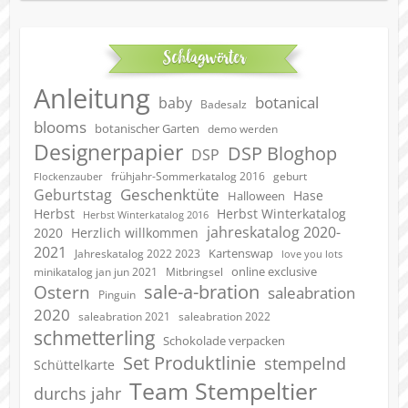
Schlagwörter
Anleitung
botanical
baby
Badesalz
blooms
botanischer Garten
demo werden
Designerpapier
DSP Bloghop
DSP
geburt
frühjahr-Sommerkatalog 2016
Flockenzauber
Geschenktüte
Geburtstag
Hase
Halloween
Herbst
Herbst Winterkatalog
Herbst Winterkatalog 2016
jahreskatalog 2020-
2020
Herzlich willkommen
2021
Kartenswap
Jahreskatalog 2022 2023
love you lots
online exclusive
minikatalog jan jun 2021
Mitbringsel
sale-a-bration
Ostern
saleabration
Pinguin
2020
saleabration 2022
saleabration 2021
schmetterling
Schokolade verpacken
Set Produktlinie
stempelnd
Schüttelkarte
Team Stempeltier
durchs jahr