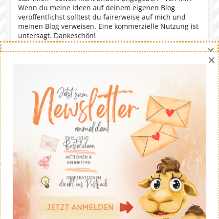
Wenn du meine Ideen auf deinem eigenen Blog
veröffentlichst solltest du fairerweise auf mich und
meinen Blog verweisen. Eine kommerzielle Nutzung ist
untersagt. Dankeschön!
×
×
Copyright © 2026
Stempeltier
. Theme by
Colorlib
Powered by
WordPress
Danny Hikade | unabhängige Stampin' Up!® Demonstratorin