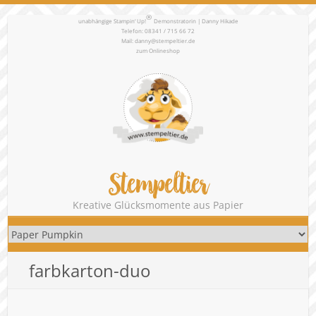
®
unabhängige Stampin‘ Up!
Demonstratorin | Danny Hikade
Telefon: 08341 / 715 66 72
Mail:
danny@stempeltier.de
zum
Onlineshop
Stempeltier
Kreative Glücksmomente aus Papier
farbkarton-duo