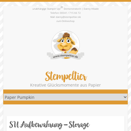
®
unabhängige Stampin‘ Up!
Demonstratorin | Danny Hikade
Telefon: 08341 / 715 66 72
Mail:
danny@stempeltier.de
zum
Onlineshop
Stempeltier
Kreative Glücksmomente aus Papier
SU Aufbewahrung – Storage