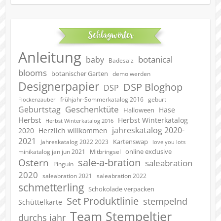
Schlagwörter
Anleitung
botanical
baby
Badesalz
blooms
botanischer Garten
demo werden
Designerpapier
DSP Bloghop
DSP
geburt
frühjahr-Sommerkatalog 2016
Flockenzauber
Geschenktüte
Geburtstag
Hase
Halloween
Herbst
Herbst Winterkatalog
Herbst Winterkatalog 2016
jahreskatalog 2020-
2020
Herzlich willkommen
2021
Kartenswap
Jahreskatalog 2022 2023
love you lots
online exclusive
minikatalog jan jun 2021
Mitbringsel
sale-a-bration
Ostern
saleabration
Pinguin
2020
saleabration 2022
saleabration 2021
schmetterling
Schokolade verpacken
Set Produktlinie
stempelnd
Schüttelkarte
Team Stempeltier
durchs jahr