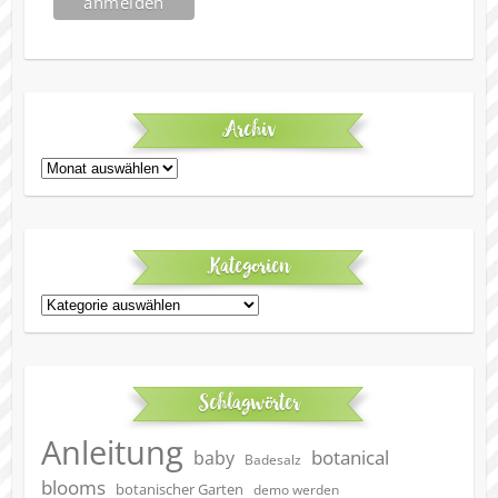
Archiv
Archiv
Kategorien
Kategorien
Schlagwörter
Anleitung
botanical
baby
Badesalz
blooms
botanischer Garten
demo werden