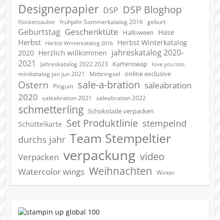
Designerpapier
DSP Bloghop
DSP
geburt
frühjahr-Sommerkatalog 2016
Flockenzauber
Geschenktüte
Geburtstag
Hase
Halloween
Herbst
Herbst Winterkatalog
Herbst Winterkatalog 2016
jahreskatalog 2020-
2020
Herzlich willkommen
2021
Kartenswap
Jahreskatalog 2022 2023
love you lots
online exclusive
minikatalog jan jun 2021
Mitbringsel
sale-a-bration
Ostern
saleabration
Pinguin
2020
saleabration 2022
saleabration 2021
schmetterling
Schokolade verpacken
Set Produktlinie
stempelnd
Schüttelkarte
Team Stempeltier
durchs jahr
verpackung
video
Verpacken
Weihnachten
Watercolor wings
Winter