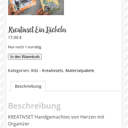
Kreativset Ein Lächeln
17,00
€
Nur noch 1 vorrätig
Kreativset
In den Warenkorb
Ein
Lächeln
Kategorien:
Kits - Kreativsets
,
Materialpakete
Menge
Beschreibung
Beschreibung
KREATIVSET Handgemachtes von Herzen mit
Organizer