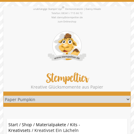
®
unabhängige Stampin‘ Up!
Demonstratorin | Danny Hikade
Telefon: 08341 / 715 66 72
Mail:
danny@stempeltier.de
zum
Onlineshop
Stempeltier
Kreative Glücksmomente aus Papier
Start
/
Shop
/
Materialpakete
/
Kits -
Kreativsets
/ Kreativset Ein Lächeln