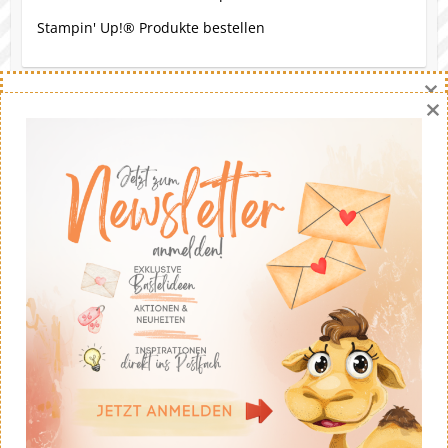
Stampin' Up!® Produkte bestellen
×
×
Eine Bitte
Gerne darfst du meine Werke nachbasteln. Die Ideen
stammen - soweit nicht anders angegeben - von mir.
Wenn du meine Ideen auf deinem eigenen Blog
veröffentlichst solltest du fairerweise auf mich und
meinen Blog verweisen. Eine kommerzielle Nutzung ist
untersagt. Dankeschön!